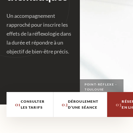
Un accompagnement
rapproché pour inscrire les
effets de la réflexologie dans
la durée et répondre à un
objectif de bien-être précis.
POINT-RÉFLEXE ·
TOULOUSE
CONSULTER
DÉROULEMENT
RÉSE
01
02
03
LES TARIFS
D’UNE SÉANCE
EN L