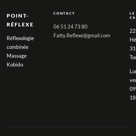
CONTACT
LE
POINT-
CA
RÉFLEXE
06 51 24 73 80
22
Fatty.Reflexe@gmail.com
Réflexologie
Hé
combinée
31
Massage
To
Kobido
Lu
ve
09
18