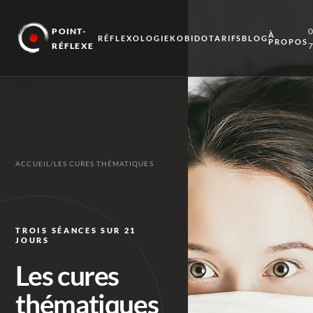
POINT-
À
RÉFLEXOLOGIE
KOBIDO
TARIFS
BLOG
PROPOS
RÉFLEXE
ACCUEIL
/
LES CURES THÉMATIQUES
TROIS SÉANCES SUR 21
JOURS
Les cures
thématiques