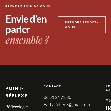
PRENDRE SOIN DE VOUS
Envie d’en
PRENDRE RENDEZ-
parler
VOUS
ensemble ?
CONTACT
LE
POINT-
CA
RÉFLEXE
06 51 24 73 80
22
Fatty.Reflexe@gmail.com
Réflexologie
Hé