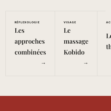
RÉFLEXOLOGIE
VISAGE
AC
Les
Le
L
approches
massage
t
combinées
Kobido
→
→