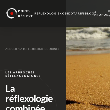
POINT-
À
RÉFLEXOLOGIE
KOBIDO
TARIFS
BLOG
PROPOS
RÉFLEXE
ACCUEIL
/
LA RÉFLEXOLOGIE COMBINÉE
LES APPROCHES
RÉFLEXOLOGIQUES
La
réflexologie
combinée