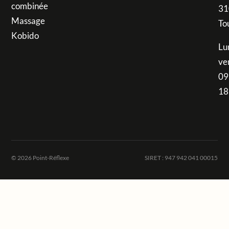
combinée
31
Massage
To
Kobido
Lu
ve
09
18
© 2026 Point-Réflexe
SIRET : 947 942 041 00015