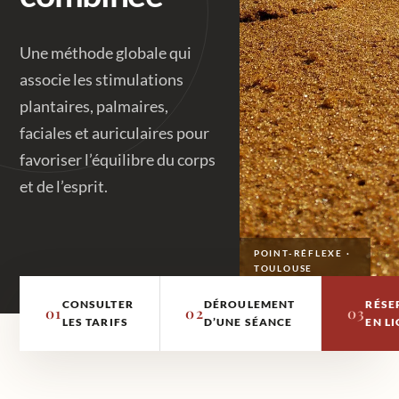
Une méthode globale qui
associe les stimulations
plantaires, palmaires,
faciales et auriculaires pour
favoriser l’équilibre du corps
et de l’esprit.
POINT-RÉFLEXE ·
TOULOUSE
CONSULTER
DÉROULEMENT
RÉSE
01
02
03
LES TARIFS
D’UNE SÉANCE
EN L